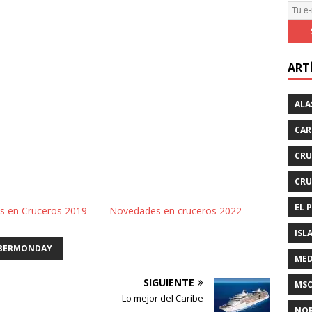
T
u
e
-
ART
m
a
i
ALA
l
CAR
CRU
CRU
EL 
 en Cruceros 2019
Novedades en cruceros 2022
ISL
BERMONDAY
MED
SIGUIENTE
MSC
Lo mejor del Caribe
NOR