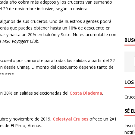
ada año cobra más adeptos y los cruceros van sumando
 29 de noviembre inclusive, según la naviera.
algunos de sus cruceros. Uno de nuestros agentes podrá
cuenta que puedes obtener hasta un 10% de descuento en
 mar y hasta un 20% en balcón y Suite. No es acumulable con
BUS
de
MSC Voyagers Club
.
uento por camarote para todas las salidas a partir del 22
alen desde China). El monto del descuento depende tanto de
crucero.
LOS
n 30% en salidas seleccionadas del
Costa Diadema
,
Cruce
SÉ 
ctubre y noviembre de 2019,
Celestyal Cruises
ofrece un 2×1
Inscr
desde El Pireo, Atenas.
notif