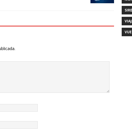
SIR
VIA
VUE
ublicada.