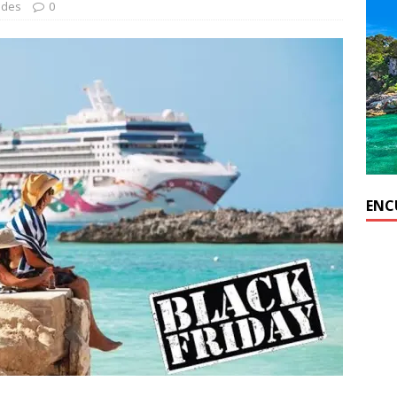
ades
0
ENC