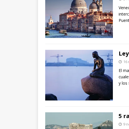
Venec
inter
Puent
Ley
16
El ma
cuale
y los
5 r
9 