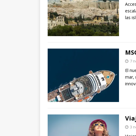
Acces
escal
las is
MSC
7 
El nu
mar, 
innov
Via
3 