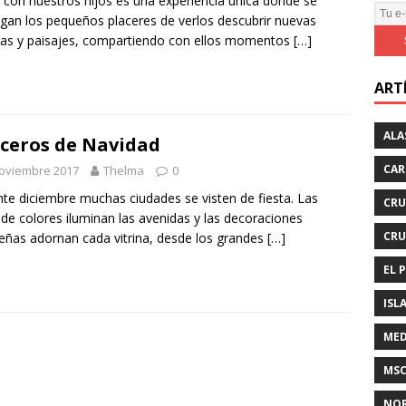
r con nuestros hijos es una experiencia única donde se
T
gan los pequeños placeres de verlos descubrir nuevas
u
ras y paisajes, compartiendo con ellos momentos
[…]
e
-
ART
m
a
i
ALA
ceros de Navidad
l
CAR
noviembre 2017
Thelma
0
te diciembre muchas ciudades se visten de fiesta. Las
CRU
 de colores iluminan las avenidas y las decoraciones
CRU
eñas adornan cada vitrina, desde los grandes
[…]
EL 
ISL
MED
MSC
NOR