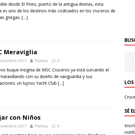
ible desde El Pireo, puerto de la antigua Atenas, esta
a es uno de los destinos más codiciados en los cruceros de
las griegas.
[…]
BUS
 Meraviglia
noviembre 2017
Thelma
0
evo buque insignia de MSC Cruceros ya está surcando el
maravillando con su diseño de vanguardia y sus
LOS
aciones: un lujoso Yacht Club
[…]
Cruce
SÉ 
jar con Niños
Inscr
noviembre 2017
Thelma
0
notif