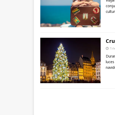
Viaja
conju
cultu
Cru
1 
Duran
luces
navid